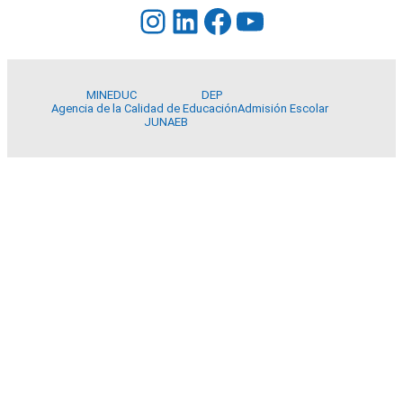
Instagram
LinkedIn
Facebook
YouTube
MINEDUC
DEP
Agencia de la Calidad de Educación
Admisión Escolar
JUNAEB