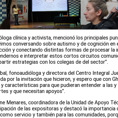
óloga clínica y activista, mencionó los principales pu
vimos conversando sobre autismo y de cognición en e
cción y conectando distintas formas de procesar la 
dernos e interpretar estos cortos circuitos comuni
rtir estrategias con los colegas de del sector”.
al, fonoaudióloga y directora del Centro Integral Ju
a por la invitación que hicieron, y espero que con G
y características para que pudieran entender a las y
rtes y que necesitan apoyos”.
rine Menares, coordinadora de la Unidad de Apoyo Té
ipación de las expositoras y destacó la importancia d
como servicio y también para las comunidades, porq