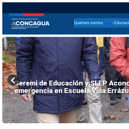
Quiénes somos
Educaci
SLEP Aconcagua mantiene despliegu
un retorno seguro a clases