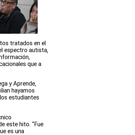
ntos tratados en el
l espectro autista,
información,
cacionales que a
ega y Aprende,
hilian hayamos
 los estudiantes
cnico
e este hito. “Fue
ue es una