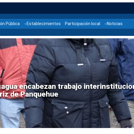
ón Pública
Establecimientos
Participación local
Noticias
e territorial para abordar emergencia 