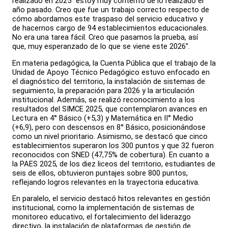
realizado en 2025 “estoy muy contento de lo realizado el
año pasado. Creo que fue un trabajo correcto respecto de
cómo abordamos este traspaso del servicio educativo y
de hacernos cargo de 94 establecimientos educacionales.
No era una tarea fácil. Creo que pasamos la prueba, así
que, muy esperanzado de lo que se viene este 2026”.
En materia pedagógica, la Cuenta Pública que el trabajo de la
Unidad de Apoyo Técnico Pedagógico estuvo enfocado en
el diagnóstico del territorio, la instalación de sistemas de
seguimiento, la preparación para 2026 y la articulación
institucional. Además, se realizó reconocimiento a los
resultados del SIMCE 2025, que contemplaron avances en
Lectura en 4° Básico (+5,3) y Matemática en II° Medio
(+6,9), pero con descensos en 8° Básico, posicionándose
como un nivel prioritario. Asimismo, se destacó que cinco
establecimientos superaron los 300 puntos y que 32 fueron
reconocidos con SNED (47,75% de cobertura). En cuanto a
la PAES 2025, de los diez liceos del territorio, estudiantes de
seis de ellos, obtuvieron puntajes sobre 800 puntos,
reflejando logros relevantes en la trayectoria educativa.
En paralelo, el servicio destacó hitos relevantes en gestión
institucional, como la implementación de sistemas de
monitoreo educativo, el fortalecimiento del liderazgo
directivo, la instalación de plataformas de gestión de