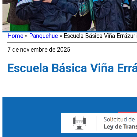
Home
»
Panquehue
»
Escuela Básica Viña Errázur
7 de noviembre de 2025
Escuela Básica Viña Errá