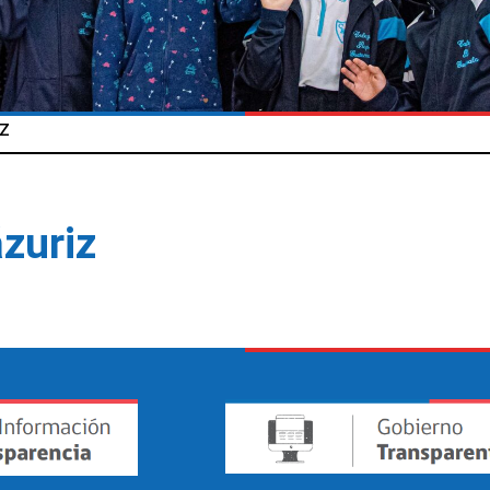
iz
zuriz