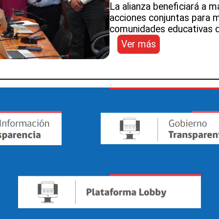
La alianza beneficiará a m
acciones conjuntas para me
comunidades educativas d
:
Ver más
SLEP
del
Aconcagua
y
Municipalidad
de Panquehue s
convenio
de
colaboración
para
fortalecer
la
educación
pública
del