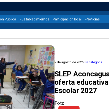
ón Pública
Establecimientos
Participación local
Noticias
7 de agosto de 2026
Sin categoría
SLEP Aconcagua 
oferta educativa
Escolar 2027
Foto