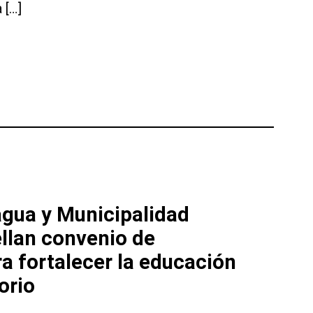
 […]
a de SLEP del Aconcagua
umará
gua y Municipalidad
llan convenio de
a fortalecer la educación
torio