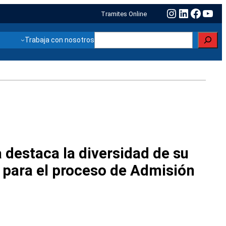
Instagram
LinkedIn
Faceb
You
Tramites Online
Buscar
Trabaja con nosotros
destaca la diversidad de su
 para el proceso de Admisión