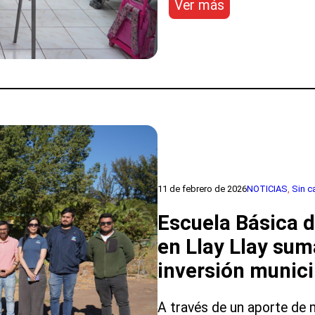
:
Ver más
SLEP
Aconcagua
destaca
la
diversidad
de
su
oferta
educativa
para
el
11 de febrero de 2026
NOTICIAS
, 
Sin c
proceso
de
Escuela Básica 
Admisión
en Llay Llay sum
Escolar
2027
inversión munic
A través de un aporte de 