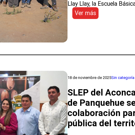
Llay Llay, la Escuela Básica
:
Ver más
Escuela Básic
en Llay Llay s
nuevas
salas
gracias
a
inversión
municipal
18 de noviembre de 2025
Sin categoría
SLEP del Aconca
de Panquehue se
colaboración par
pública del terri