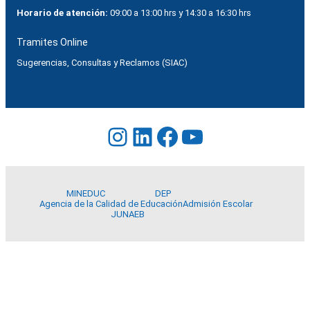
Horario de atención:
09:00 a 13:00 hrs y 14:30 a 16:30 hrs
Tramites Online
Sugerencias, Consultas y Reclamos (SIAC)
Instagram
LinkedIn
Facebook
YouTube
MINEDUC
DEP
Agencia de la Calidad de Educación
Admisión Escolar
JUNAEB