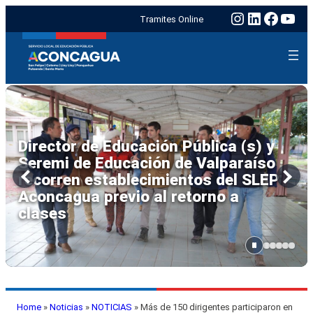
Instagram
LinkedIn
Faceb
You
Tramites Online
Seremi de Educación y SLEP
Aconcagua encabezan trabajo
interinstitucional de emergencia en
Escuela Viña Errázuriz
de Panquehue
Home
»
Noticias
»
NOTICIAS
»
Más de 150 dirigentes participaron en