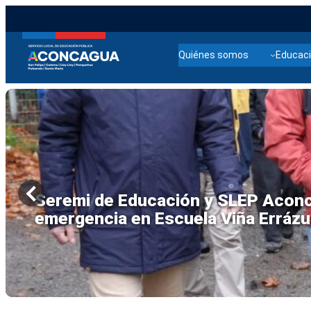
Quiénes somos
Educaci
SLEP Aconcagua mantiene despliegu
un retorno seguro a clases