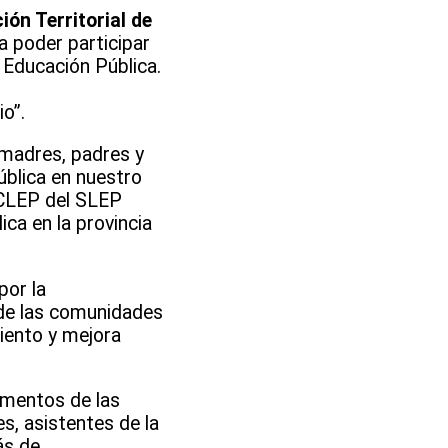
ión Territorial de
a poder participar
 Educación Pública.
io”.
 madres, padres y
ública en nuestro
l CLEP del SLEP
ca en la provincia
por la
 de las comunidades
miento y mejora
amentos de las
s, asistentes de la
ás de