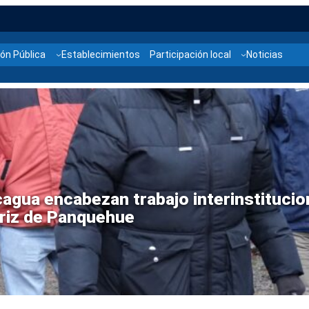
ón Pública
Establecimientos
Participación local
Noticias
e territorial para abordar emergencia 