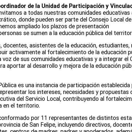
ordinador de la Unidad de Participación y Vinculac
“invitamos a todas nuestras comunidades educativas 
crático, donde pueden ser parte del Consejo Local de
, hemos ampliado los plazos de presentación
ersonas se sumen a la educación pública del territor
, docentes, asistentes de la educación, estudiantes,
uir activamente al fortalecimiento de la educación p
 la voz de sus comunidades educativas y a integrar e
a aportar al desarrollo y mejora de la educación públi
ública es una instancia de participación establecida 
representar los intereses, necesidades y propuestas
cutiva del Servicio Local, contribuyendo al fortaleci
 en el territorio.
conformado por 11 representantes de distintos est
ovincia de San Felipe, incluyendo directivos, docente
ntes, centros de madres, padres y apoderados, adem