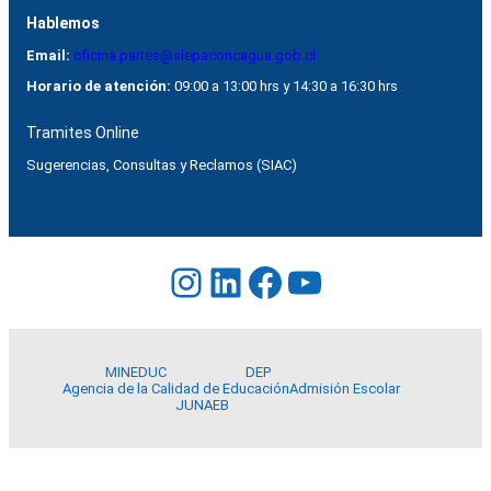
Hablemos
Email:
oficina.partes@slepaconcagua.gob.cl
Horario de atención:
09:00 a 13:00 hrs y 14:30 a 16:30 hrs
Tramites Online
Sugerencias, Consultas y Reclamos (SIAC)
Instagram
LinkedIn
Facebook
YouTube
MINEDUC
DEP
Agencia de la Calidad de Educación
Admisión Escolar
JUNAEB