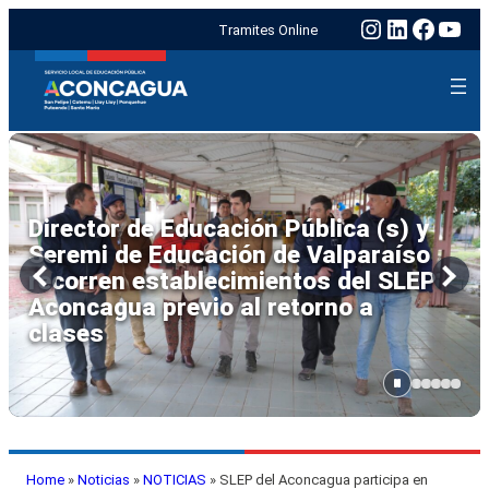
Instagram
LinkedIn
Faceb
You
Tramites Online
Seremi de Educación y SLEP
Aconcagua encabezan trabajo
interinstitucional de emergencia en
Escuela Viña Errázuriz
de Panquehue
Home
»
Noticias
»
NOTICIAS
»
SLEP del Aconcagua participa en