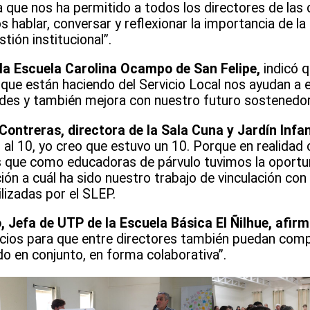
ya que nos ha permitido a todos los directores de las
hablar, conversar y reflexionar la importancia de la
stión institucional”.
 la Escuela Carolina Ocampo de San Felipe,
indicó 
ue están haciendo del Servicio Local nos ayudan a 
des y también mejora con nuestro futuro sostenedo
ntreras, directora de la Sala Cuna y Jardín Infan
1 al 10, yo creo que estuvo un 10. Porque en realidad
s que como educadoras de párvulo tuvimos la oportu
ón a cuál ha sido nuestro trabajo de vinculación con 
lizadas por el SLEP.
 Jefa de UTP de la Escuela Básica El Ñilhue, afir
ios para que entre directores también puedan compa
do en conjunto, en forma colaborativa”.