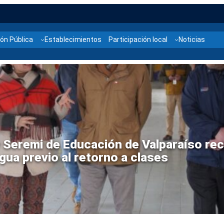
ón Pública
Establecimientos
Participación local
Noticias
gua encabezan trabajo interinstitucio
uriz de Panquehue