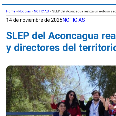
Home
»
Noticias
»
NOTICIAS
»
SLEP del Aconcagua realiza un exitoso segu
14 de noviembre de 2025
NOTICIAS
SLEP del Aconcagua real
y directores del territor