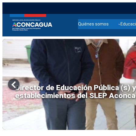
Quiénes somos
Educaci
Seremi de Educación y SLEP Aconca
emergencia en Escuela Viña Erráz