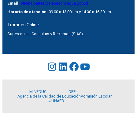
Email:
oficina.partes@slepaconcagua.gob.cl
Horario de atención:
09:00 a 13:00 hrs y 14:30 a 16:30 hrs
Tramites Online
Sugerencias, Consultas y Reclamos (SIAC)
Instagram
LinkedIn
Facebook
YouTube
MINEDUC
DEP
Agencia de la Calidad de Educación
Admisión Escolar
JUNAEB