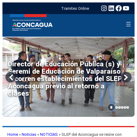
Instagram
LinkedIn
Faceb
You
Tramites Online
Seremi de Educación y SLEP
Aconcagua encabezan trabajo
interinstitucional de emergencia en
Escuela Viña Errázuriz
de Panquehue
Home
»
Noticias
»
NOTICIAS
»
SLEP del Aconcagua se reúne con